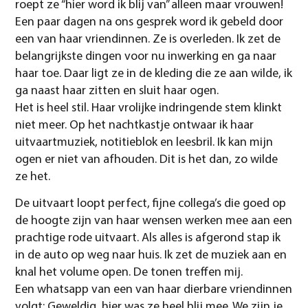
roept ze “hier word ik blij van” alleen maar vrouwen!
Een paar dagen na ons gesprek word ik gebeld door
een van haar vriendinnen. Ze is overleden. Ik zet de
belangrijkste dingen voor nu inwerking en ga naar
haar toe. Daar ligt ze in de kleding die ze aan wilde, ik
ga naast haar zitten en sluit haar ogen.
Het is heel stil. Haar vrolijke indringende stem klinkt
niet meer. Op het nachtkastje ontwaar ik haar
uitvaartmuziek, notitieblok en leesbril. Ik kan mijn
ogen er niet van afhouden. Dit is het dan, zo wilde
ze het.
De uitvaart loopt perfect, fijne collega’s die goed op
de hoogte zijn van haar wensen werken mee aan een
prachtige rode uitvaart. Als alles is afgerond stap ik
in de auto op weg naar huis. Ik zet de muziek aan en
knal het volume open. De tonen treffen mij.
Een whatsapp van een van haar dierbare vriendinnen
volgt: Geweldig, hier was ze heel blij mee. We zijn je