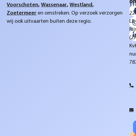
on
Voorschoten
,
Wassenaar
,
Westland
,
11
Zoetermeer
en omstreken. Op verzoek verzorgen
22
wij ook uitvaarten buiten deze regio.
LB
Rij
(Z
Kv
nu
78