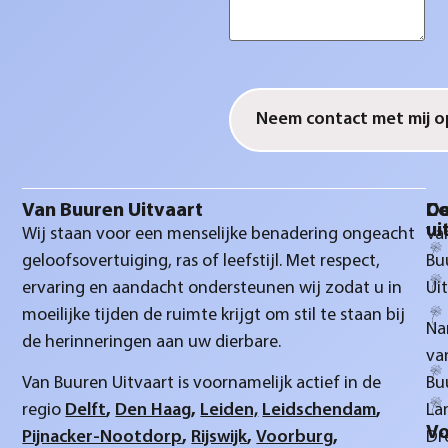
CAPTCHA
Van Buuren Uitvaart
D
Co
ui
Wij staan voor een menselijke benadering ongeacht
Va
geloofsovertuiging, ras of leefstijl. Met respect,
Bu
ervaring en aandacht ondersteunen wij zodat u in
Ui
moeilijke tijden de ruimte krijgt om stil te staan bij
Na
de herinneringen aan uw dierbare.
va
Van Buuren Uitvaart is voornamelijk actief in de
Bu
regio
Delft
,
Den Haag
,
Leiden,
Leidschendam
,
La
Vo
Pijnacker-Nootdorp
,
Rijswijk
,
Voorburg
,
Dr