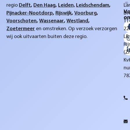
regio
Delft
,
Den Haag
,
Leiden,
Leidschendam
,
La
Vo
Pijnacker-Nootdorp
,
Rijswijk
,
Voorburg
,
Dr
on
Voorschoten
,
Wassenaar
,
Westland
,
11
Zoetermeer
en omstreken. Op verzoek verzorgen
22
wij ook uitvaarten buiten deze regio.
LB
Rij
(Z
Kv
nu
78