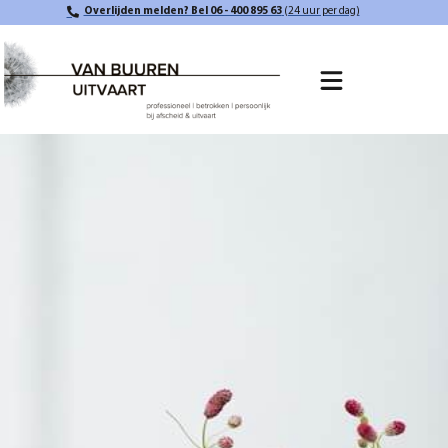
Overlijden melden? Bel 06 - 400 895 63
(24 uur per dag)