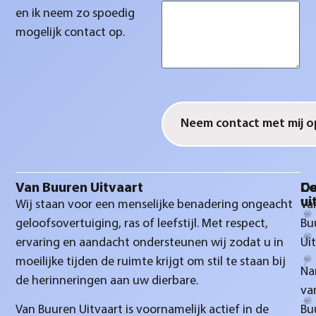
en ik neem zo spoedig
mogelijk contact op.
CAPTCHA
Van Buuren Uitvaart
D
Co
ui
Wij staan voor een menselijke benadering ongeacht
Va
geloofsovertuiging, ras of leefstijl. Met respect,
Bu
ervaring en aandacht ondersteunen wij zodat u in
Ui
moeilijke tijden de ruimte krijgt om stil te staan bij
Na
de herinneringen aan uw dierbare.
va
Van Buuren Uitvaart is voornamelijk actief in de
Bu