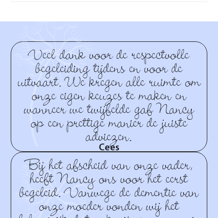
Veel dank voor de respectvolle
begeleiding tijdens en voor de
uitvaart. We kregen alle ruimte om
onze eigen keuzes te maken en
wanneer we twijfelde gaf Nancy
op een prettige manier de juiste
adviezen.
Cees
Bij het afscheid van onze vader,
heeft Nancy ons voor het eerst
begeleid. Vanwege de dementie van
onze moeder vonden wij het