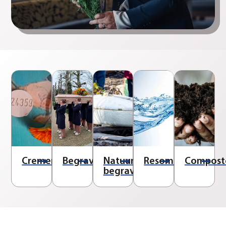
Cremeren
Begraven
Natuur
Resomeren
Compost
begraven