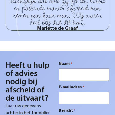
belangrijk dat ook zij op een mooie
en passende manier afscheid kon
nemen van haar man. Wij waren
heel blij dat dit kon.
Mariette de Graaf
Heeft u hulp
Naam
*
of advies
nodig bij
E-mailadres
*
afscheid of
de uitvaart?
Laat uw gegevens
Bericht
*
achter in het formulier