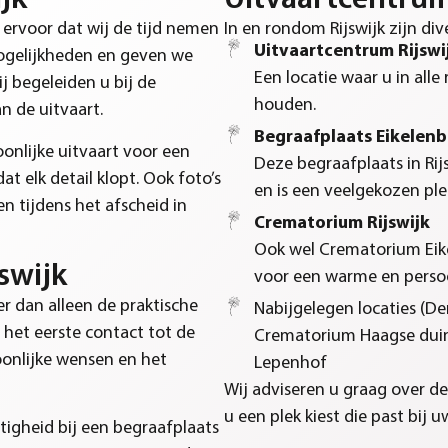
jk
Uitvaartcentrum
 ervoor dat wij de tijd nemen
In en rondom Rijswijk zijn di
Uitvaartcentrum Rijswi
ogelijkheden en geven we
Een locatie waar u in all
ij begeleiden u bij de
houden.
an de uitvaart.
Begraafplaats Eikelen
onlijke uitvaart voor een
Deze begraafplaats in Rij
at elk detail klopt. Ook foto’s
en is een veelgekozen ple
n tijdens het afscheid in
Crematorium Rijswijk
Ook wel Crematorium Eike
swijk
voor een warme en persoo
er dan alleen de praktische
Nabijgelegen locaties (D
 het eerste contact tot de
Crematorium Haagse dui
oonlijke wensen en het
Lepenhof
Wij adviseren u graag over de
u een plek kiest die past bij u
htigheid bij een begraafplaats