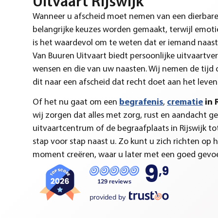
Uitvaart Rijswijk
Wanneer u afscheid moet nemen van een dierbare, k
belangrijke keuzes worden gemaakt, terwijl emoti
is het waardevol om te weten dat er iemand naast 
Van Buuren Uitvaart biedt persoonlijke uitvaartver
wensen en die van uw naasten. Wij nemen de tijd o
dit naar een afscheid dat recht doet aan het leven
Of het nu gaat om een
begrafenis
,
crematie
in 
wij zorgen dat alles met zorg, rust en aandacht g
uitvaartcentrum of de begraafplaats in Rijswijk t
stap voor stap naast u. Zo kunt u zich richten op he
moment creëren, waar u later met een goed gevoel
9
,9
129 reviews
provided by