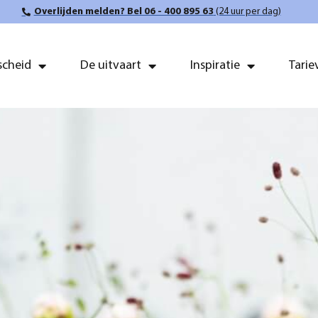
Overlijden melden? Bel 06 - 400 895 63
(24 uur per dag)
scheid
De uitvaart
Inspiratie
Tarie