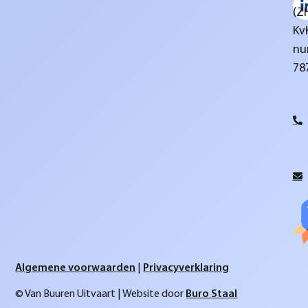
(Z
Kv
nu
78
Algemene voorwaarden
|
Privacyverklaring
© Van Buuren Uitvaart | Website door
Buro Staal