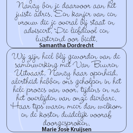
Nancy ben je daarvoor aan het
juiste adres. Een kanjer van een
vrouw die je overal bij staat en
adviseert. Die liefdevol een
luisterend oor biedt.
Samantha Dordrecht
Wij zijn heel blij geworden van de
samenwerking met Van Buuren
Uitvaart, Nancy haar openheid,
alertheid hebben ons geholpen in het
hele proces van voor, tijdens en na
het overlijden van onze dierbare.
Haar tips waren meer dan welkom
en de kosten duidelijk vooraf
doorgesproken.
Marie Jose Kruijsen