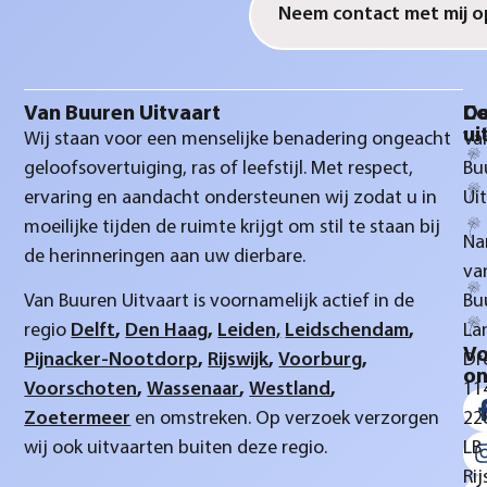
Van Buuren Uitvaart
D
Co
ui
Wij staan voor een menselijke benadering ongeacht
Va
geloofsovertuiging, ras of leefstijl. Met respect,
Bu
ervaring en aandacht ondersteunen wij zodat u in
Ui
moeilijke tijden de ruimte krijgt om stil te staan bij
Na
de herinneringen aan uw dierbare.
va
Van Buuren Uitvaart is voornamelijk actief in de
Bu
regio
Delft
,
Den Haag
,
Leiden,
Leidschendam
,
La
Vo
Pijnacker-Nootdorp
,
Rijswijk
,
Voorburg
,
Dr
on
Voorschoten
,
Wassenaar
,
Westland
,
11
Zoetermeer
en omstreken. Op verzoek verzorgen
22
wij ook uitvaarten buiten deze regio.
LB
Rij