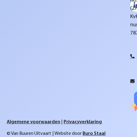
Rij
(Z
Kv
nu
78
Algemene voorwaarden
|
Privacyverklaring
© Van Buuren Uitvaart | Website door
Buro Staal