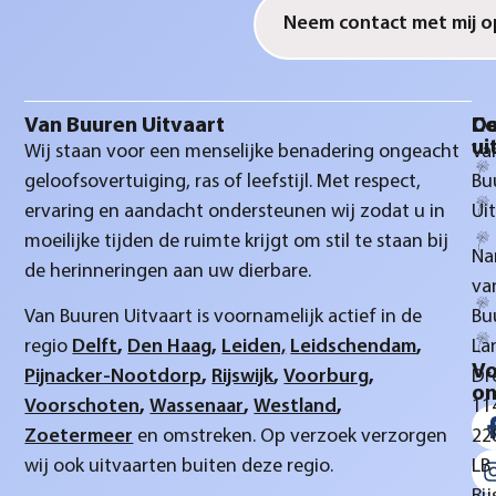
Van Buuren Uitvaart
D
Co
ui
Wij staan voor een menselijke benadering ongeacht
Va
geloofsovertuiging, ras of leefstijl. Met respect,
Bu
ervaring en aandacht ondersteunen wij zodat u in
Ui
moeilijke tijden de ruimte krijgt om stil te staan bij
Na
de herinneringen aan uw dierbare.
va
Van Buuren Uitvaart is voornamelijk actief in de
Bu
regio
Delft
,
Den Haag
,
Leiden,
Leidschendam
,
La
Vo
Pijnacker-Nootdorp
,
Rijswijk
,
Voorburg
,
Dr
on
Voorschoten
,
Wassenaar
,
Westland
,
11
Zoetermeer
en omstreken. Op verzoek verzorgen
22
wij ook uitvaarten buiten deze regio.
LB