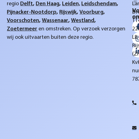
regio
Delft
,
Den Haag
,
Leiden,
Leidschendam
,
La
Vo
Pijnacker-Nootdorp
,
Rijswijk
,
Voorburg
,
Dr
on
Voorschoten
,
Wassenaar
,
Westland
,
11
Zoetermeer
en omstreken. Op verzoek verzorgen
22
wij ook uitvaarten buiten deze regio.
LB
Rij
(Z
Kv
nu
78