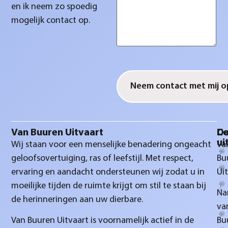
en ik neem zo spoedig
mogelijk contact op.
CAPTCHA
Van Buuren Uitvaart
D
Co
ui
Wij staan voor een menselijke benadering ongeacht
Va
geloofsovertuiging, ras of leefstijl. Met respect,
Bu
ervaring en aandacht ondersteunen wij zodat u in
Ui
moeilijke tijden de ruimte krijgt om stil te staan bij
Na
de herinneringen aan uw dierbare.
va
Van Buuren Uitvaart is voornamelijk actief in de
Bu