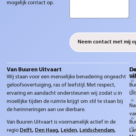
mogelijk contact op.
CAPTCHA
Van Buuren Uitvaart
D
Co
ui
Wij staan voor een menselijke benadering ongeacht
Va
geloofsovertuiging, ras of leefstijl. Met respect,
Bu
ervaring en aandacht ondersteunen wij zodat u in
Ui
moeilijke tijden de ruimte krijgt om stil te staan bij
Na
de herinneringen aan uw dierbare.
va
Van Buuren Uitvaart is voornamelijk actief in de
Bu
regio
Delft
,
Den Haag
,
Leiden,
Leidschendam
,
La