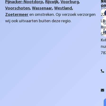
Vo
Pijnacker-Nootdorp
,
Rijswijk
,
Voorburg
,
Dr
on
Voorschoten
,
Wassenaar
,
Westland
,
11
Zoetermeer
en omstreken. Op verzoek verzorgen
22
wij ook uitvaarten buiten deze regio.
LB
Rij
(Z
Kv
nu
78