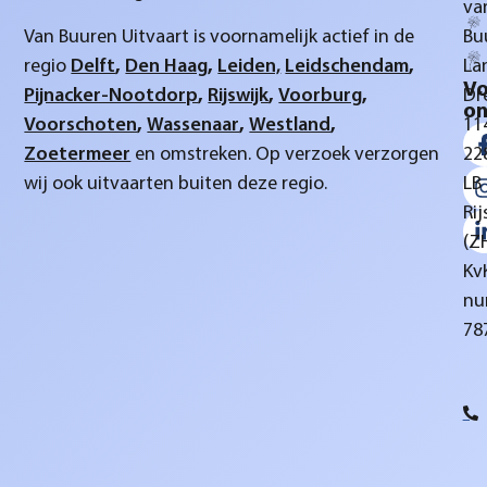
va
Van Buuren Uitvaart is voornamelijk actief in de
Bu
regio
Delft
,
Den Haag
,
Leiden,
Leidschendam
,
La
Vo
Pijnacker-Nootdorp
,
Rijswijk
,
Voorburg
,
Dr
on
Voorschoten
,
Wassenaar
,
Westland
,
11
Zoetermeer
en omstreken. Op verzoek verzorgen
22
wij ook uitvaarten buiten deze regio.
LB
Rij
(Z
Kv
nu
78