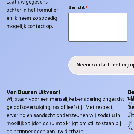
Laat uw gegevens
Bericht
*
achter in het formulier
en ik neem zo spoedig
mogelijk contact op.
CAPTCHA
Van Buuren Uitvaart
D
Co
ui
Wij staan voor een menselijke benadering ongeacht
Va
geloofsovertuiging, ras of leefstijl. Met respect,
Bu
ervaring en aandacht ondersteunen wij zodat u in
Ui
moeilijke tijden de ruimte krijgt om stil te staan bij
Na
de herinneringen aan uw dierbare.