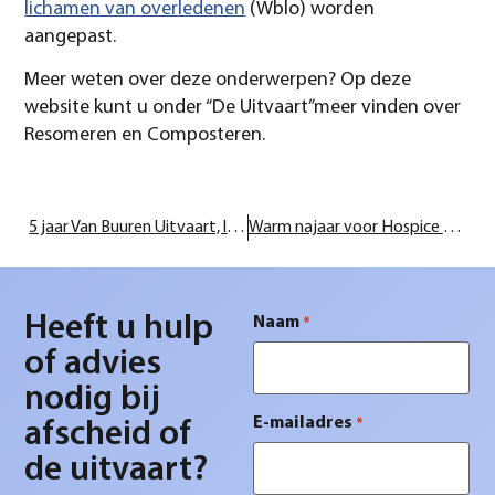
lichamen van overledenen
(Wblo) worden
aangepast.
Meer weten over deze onderwerpen? Op deze
website kunt u onder “De Uitvaart”meer vinden over
Resomeren en Composteren.
5 jaar Van Buuren Uitvaart, lancering nieuwe website
Warm najaar voor Hospice Koningshove
Heeft u hulp
Naam
*
of advies
nodig bij
E-mailadres
*
afscheid of
de uitvaart?