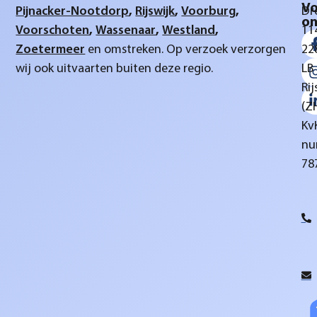
Vo
Pijnacker-Nootdorp
,
Rijswijk
,
Voorburg
,
Dr
on
Voorschoten
,
Wassenaar
,
Westland
,
11
Zoetermeer
en omstreken. Op verzoek verzorgen
22
wij ook uitvaarten buiten deze regio.
LB
Rij
(Z
Kv
nu
78