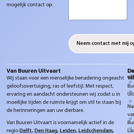
mogelijk contact op.
CAPTCHA
Van Buuren Uitvaart
D
Co
ui
Wij staan voor een menselijke benadering ongeacht
Va
geloofsovertuiging, ras of leefstijl. Met respect,
Bu
ervaring en aandacht ondersteunen wij zodat u in
Ui
moeilijke tijden de ruimte krijgt om stil te staan bij
Na
de herinneringen aan uw dierbare.
va
Van Buuren Uitvaart is voornamelijk actief in de
Bu
regio
Delft
,
Den Haag
,
Leiden,
Leidschendam
,
La