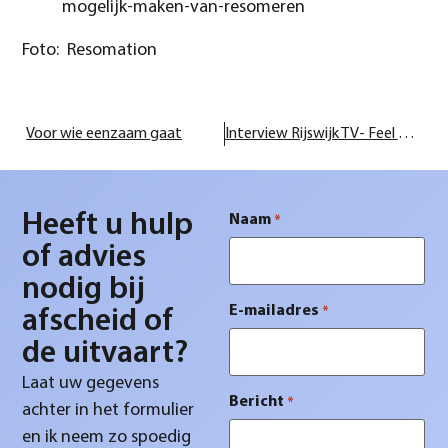
mogelijk-maken-van-resomeren
Foto: Resomation
Voor wie eenzaam gaat
Interview Rijswijk TV- Feel Good radio
Heeft u hulp
Naam
*
of advies
nodig bij
E-mailadres
*
afscheid of
de uitvaart?
Laat uw gegevens
Bericht
*
achter in het formulier
en ik neem zo spoedig