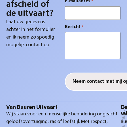
E-mailadres
*
afscheid of
de uitvaart?
Laat uw gegevens
Bericht
*
achter in het formulier
en ik neem zo spoedig
mogelijk contact op.
CAPTCHA
Van Buuren Uitvaart
D
Co
ui
Wij staan voor een menselijke benadering ongeacht
Va
geloofsovertuiging, ras of leefstijl. Met respect,
Bu