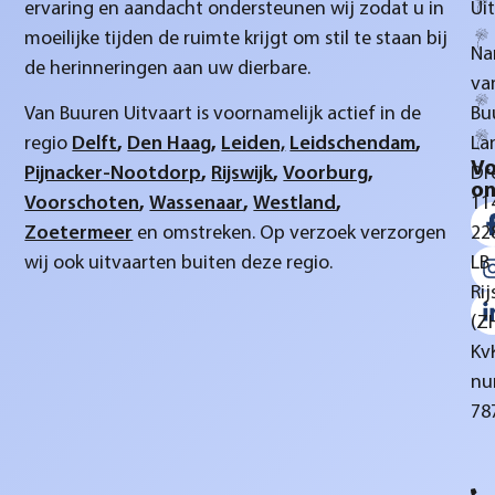
ervaring en aandacht ondersteunen wij zodat u in
Ui
moeilijke tijden de ruimte krijgt om stil te staan bij
Na
de herinneringen aan uw dierbare.
va
Van Buuren Uitvaart is voornamelijk actief in de
Bu
regio
Delft
,
Den Haag
,
Leiden,
Leidschendam
,
La
Vo
Pijnacker-Nootdorp
,
Rijswijk
,
Voorburg
,
Dr
on
Voorschoten
,
Wassenaar
,
Westland
,
11
Zoetermeer
en omstreken. Op verzoek verzorgen
22
wij ook uitvaarten buiten deze regio.
LB
Rij
(Z
Kv
nu
78