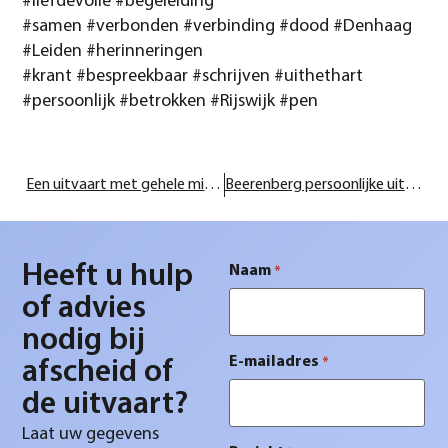
#liefdevolle
#begeleiding
#samen
#verbonden
#verbinding
#dood #Denhaag
#Leiden #herinneringen
#krant
#bespreekbaar
#schrijven
#uithethart
#
persoonlijk
#betrokken
#Rijswijk
#pen
Een uitvaart met gehele militaire eer in opdracht.
Beerenberg persoonlijke uitvaartkisten
Heeft u hulp
Naam
*
of advies
nodig bij
E-mailadres
*
afscheid of
de uitvaart?
Laat uw gegevens