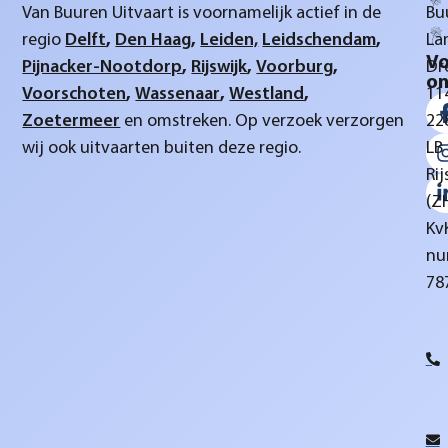
Van Buuren Uitvaart is voornamelijk actief in de
Bu
regio
Delft
,
Den Haag
,
Leiden,
Leidschendam
,
La
Vo
Pijnacker-Nootdorp
,
Rijswijk
,
Voorburg
,
Dr
on
Voorschoten
,
Wassenaar
,
Westland
,
11
Zoetermeer
en omstreken. Op verzoek verzorgen
22
wij ook uitvaarten buiten deze regio.
LB
Rij
(Z
Kv
nu
78