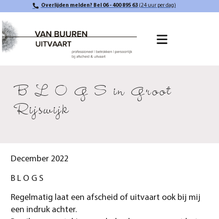
Overlijden melden? Bel 06 - 400 895 63
(24 uur per dag)
B L O G S in Groot
Rijswijk
December 2022
B L O G S
Regelmatig laat een afscheid of uitvaart ook bij mij
een indruk achter.