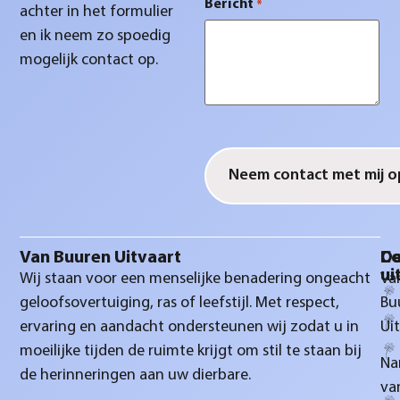
Bericht
*
achter in het formulier
en ik neem zo spoedig
mogelijk contact op.
CAPTCHA
Van Buuren Uitvaart
D
Co
ui
Wij staan voor een menselijke benadering ongeacht
Va
geloofsovertuiging, ras of leefstijl. Met respect,
Bu
ervaring en aandacht ondersteunen wij zodat u in
Ui
moeilijke tijden de ruimte krijgt om stil te staan bij
Na
de herinneringen aan uw dierbare.
va