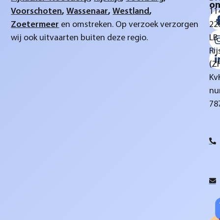
on
Voorschoten
,
Wassenaar
,
Westland
,
11
Zoetermeer
en omstreken. Op verzoek verzorgen
22
wij ook uitvaarten buiten deze regio.
LB
Rij
(Z
Kv
nu
78