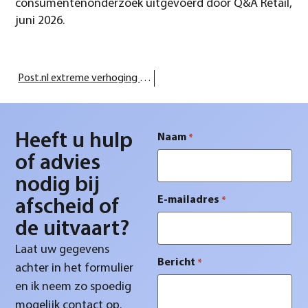
consumentenonderzoek uitgevoerd door Q&A Retail,
juni 2026.
Post.nl extreme verhoging van de rouwpost
Heeft u hulp
Naam
*
of advies
nodig bij
E-mailadres
*
afscheid of
de uitvaart?
Laat uw gegevens
Bericht
*
achter in het formulier
en ik neem zo spoedig
mogelijk contact op.