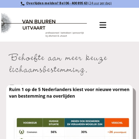
Overlijden melden? Bel 06 - 400 895 63
(24 uur per dag)
Behoefte aan meer keuze
lichaamsbestemming.