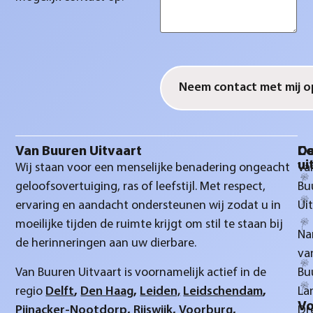
CAPTCHA
Van Buuren Uitvaart
D
Co
ui
Wij staan voor een menselijke benadering ongeacht
Va
geloofsovertuiging, ras of leefstijl. Met respect,
Bu
ervaring en aandacht ondersteunen wij zodat u in
Ui
moeilijke tijden de ruimte krijgt om stil te staan bij
Na
de herinneringen aan uw dierbare.
va
Van Buuren Uitvaart is voornamelijk actief in de
Bu
regio
Delft
,
Den Haag
,
Leiden,
Leidschendam
,
La
Vo
Pijnacker-Nootdorp
,
Rijswijk
,
Voorburg
,
Dr