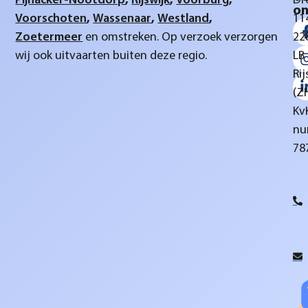
Pijnacker-Nootdorp
,
Rijswijk
,
Voorburg
,
Dr
on
Voorschoten
,
Wassenaar
,
Westland
,
11
Zoetermeer
en omstreken. Op verzoek verzorgen
22
wij ook uitvaarten buiten deze regio.
LB
Rij
(Z
Kv
nu
78