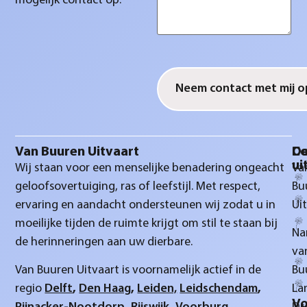
mogelijk contact op.
CAPTCHA
Van Buuren Uitvaart
D
Co
ui
Wij staan voor een menselijke benadering ongeacht
Va
geloofsovertuiging, ras of leefstijl. Met respect,
Bu
ervaring en aandacht ondersteunen wij zodat u in
Ui
moeilijke tijden de ruimte krijgt om stil te staan bij
Na
de herinneringen aan uw dierbare.
va
Van Buuren Uitvaart is voornamelijk actief in de
Bu
regio
Delft
,
Den Haag
,
Leiden,
Leidschendam
,
La
Vo